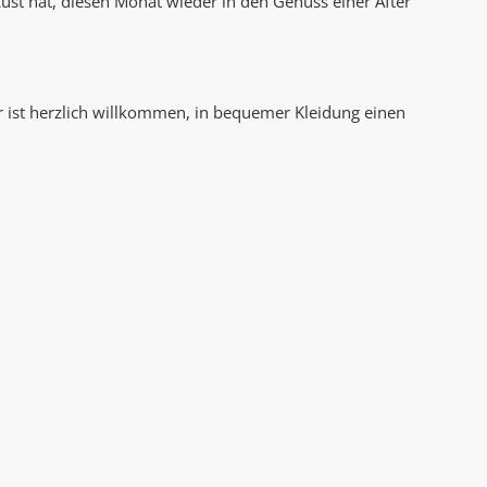
 Lust hat, diesen Monat wieder in den Genuss einer After
AK Internet
AK Unterwegs in Böfingen
e*r ist herzlich willkommen, in bequemer Kleidung einen