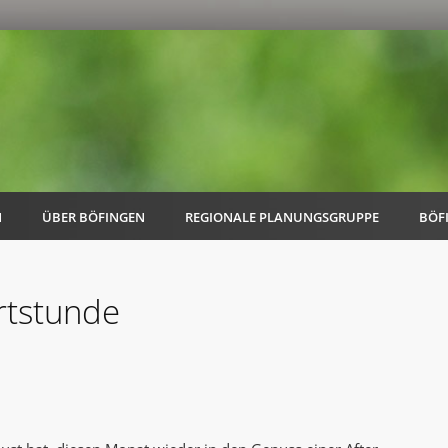
N
ÜBER BÖFINGEN
REGIONALE PLANUNGSGRUPPE
BÖF
rtstunde
AK Familie
AK Energie & Mobilität
AK Kultur