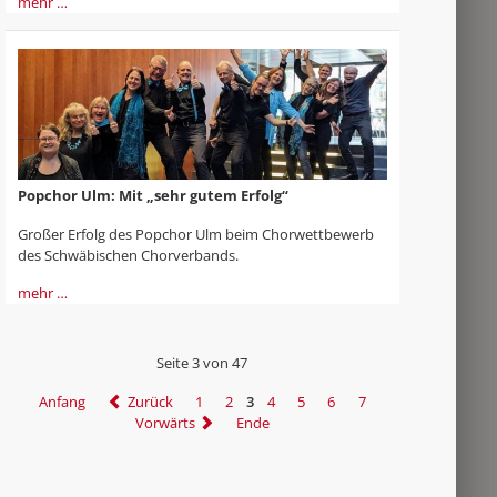
mehr …
Popchor Ulm: Mit „sehr gutem Erfolg“
Großer Erfolg des Popchor Ulm beim Chorwettbewerb
des Schwäbischen Chorverbands.
mehr …
Seite 3 von 47
Anfang
Zurück
1
2
3
4
5
6
7
Vorwärts
Ende