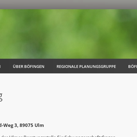
N
ÜBER BÖFINGEN
REGIONALE PLANUNGSGRUPPE
BÖF
g
AK Familie
AK Energie & Mobilität
d-Weg 3, 89075 Ulm
AK Kultur