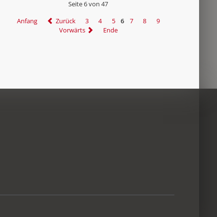
Seite 6 von 47
Anfang
Zurück
3
4
5
6
7
8
9
Vorwärts
Ende