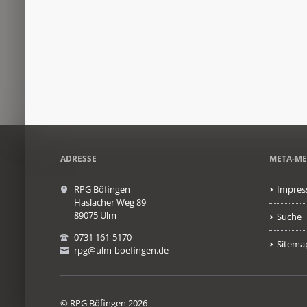
ADRESSE
META-M
RPG Böfingen
Impres
Haslacher Weg 89
89075 Ulm
Suche
0731 161-5170
Sitema
rpg@ulm-boefingen.de
© RPG Böfingen 2026