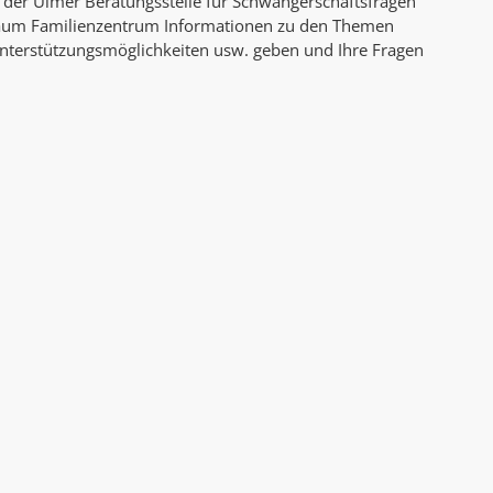
der Ulmer Beratungsstelle für Schwangerschaftsfragen
AK Internet
aum Familienzentrum Informationen zu den Themen
AK Unterwegs in Böfingen
e Unterstützungsmöglichkeiten usw. geben und Ihre Fragen