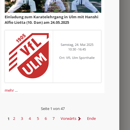
Einladung zum Karatelehrgang in Ulm mit Hanshi
Alfio Liotta (10. Dan) am 24.05.2025
Samstag, 24. Mai 2025
10:30 -16:45
Ort: VfL Ulm Sporthalle
mehr …
Seite 1 von 47
1
2
3
4
5
6
7
Vorwärts
Ende