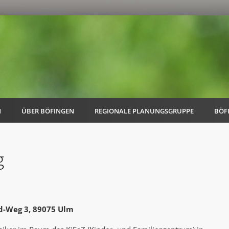
N
ÜBER BÖFINGEN
REGIONALE PLANUNGSGRUPPE
BÖF
g
AK Familie
AK Energie & Mobilität
d-Weg 3, 89075 Ulm
AK Kultur