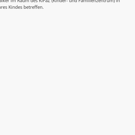
iker im Raum des KiFaZ (Kinder- und Familienzentrum) in
AK Internet
res Kindes betreffen.
AK Unterwegs in Böfingen