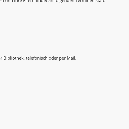
n und ihre Eltern findet an folgenden Terminen statt:
AK Internet
AK Unterwegs in Böfingen
 Bibliothek, telefonisch oder per Mail.