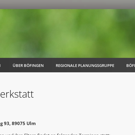
N
ÜBER BÖFINGEN
REGIONALE PLANUNGSGRUPPE
BÖF
erkstatt
AK Familie
AK Energie & Mobilität
eg 93, 89075 Ulm
AK Kultur