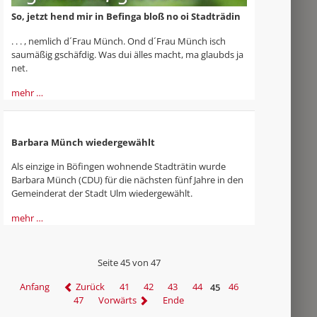
So, jetzt hend mir in Befinga bloß no oi Stadträdin
. . . , nemlich d´Frau Münch. Ond d´Frau Münch isch
saumäßig gschäfdig. Was dui älles macht, ma glaubds ja
net.
mehr …
Barbara Münch wiedergewählt
Als einzige in Böfingen wohnende Stadträtin wurde
Barbara Münch (CDU) für die nächsten fünf Jahre in den
Gemeinderat der Stadt Ulm wiedergewählt.
mehr …
Seite 45 von 47
Anfang
Zurück
41
42
43
44
45
46
47
Vorwärts
Ende