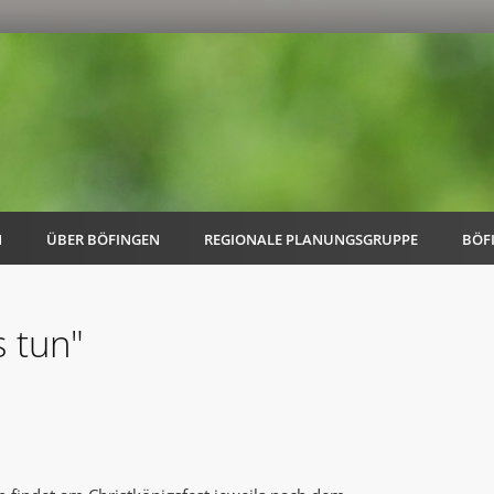
N
ÜBER BÖFINGEN
REGIONALE PLANUNGSGRUPPE
BÖF
 tun"
AK Familie
AK Energie & Mobilität
AK Kultur