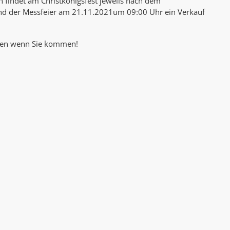
 findet am Christkönigsfest jeweils nach dem
AK Internet
nd der Messfeier am 21.11.2021um 09:00 Uhr ein Verkauf
AK Unterwegs in Böfingen
euen wenn Sie kommen!