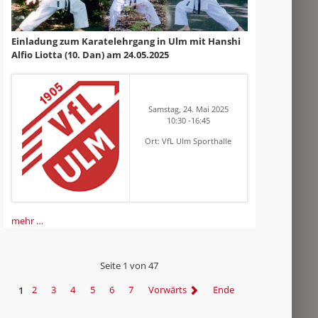
Einladung zum Karatelehrgang in Ulm mit Hanshi
Alfio Liotta (10. Dan) am 24.05.2025
Samstag, 24. Mai 2025
10:30 -16:45
Ort: VfL Ulm Sporthalle
mehr …
Seite 1 von 47
1
2
3
4
5
6
7
Vorwärts
Ende