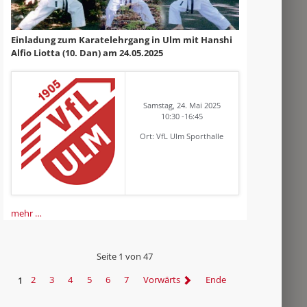
Einladung zum Karatelehrgang in Ulm mit Hanshi
Alfio Liotta (10. Dan) am 24.05.2025
Samstag, 24. Mai 2025
10:30 -16:45
Ort: VfL Ulm Sporthalle
mehr …
Seite 1 von 47
1
2
3
4
5
6
7
Vorwärts
Ende