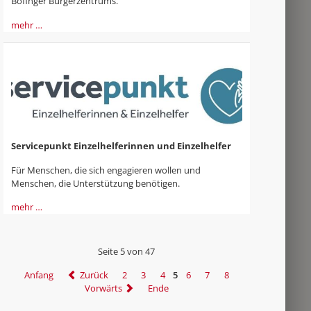
Böfinger Bürgerzentrums.
mehr …
Servicepunkt Einzelhelferinnen und Einzelhelfer
Für Menschen, die sich engagieren wollen und
Menschen, die Unterstützung benötigen.
mehr …
Seite 5 von 47
Anfang
Zurück
2
3
4
5
6
7
8
Vorwärts
Ende