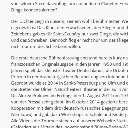
von seinem Stern davonflog, um auf anderen Planeten Freu
Dinge kennenzulernen?
Der Dichter zeigt in diesem, seinem wohl berühmtesten Werk
eigenes Ichs: Das Kind, den Erwachsenen, den Flieger und 
Zeitlebens gab es für Saint-Exupéry nur zwei Dinge, die wic
und das Schreiben. Dennoch flog er nicht nur um des Fliege
nicht nur um des Schreibens willen.
Die erste deutsche Bühnenfassung entstand bereits kurz n
franszösischen Originalausgabe in den Jahren 1950 und 195
Jahren spielt das kleinste Theater Deutschlands, die Urbü
Prinzen in der dramaturgischen Bearbeitung von Intendanti
Geprobt wurde es 2014 in Sankt-Petersburg und Ulm und d
die Bretter der Ulmer Naturtheaters: theater in der au in A
Dr. Alexey Prokaev am Freitag, den 1. August 2014 um 19
von der Presse sehr gelobt. Im Oktober 2014 gastierte berei
Kooperation mit dem drb (deutsch-russisches Begegnungsz
Nemkowa) und gab dazu Workshops in Schule und Kindergä
Alle Videos der Tournee stehen auf unserer Webseite-Starts
(Gefördert aus Mitteln des Inovationsfond "Kunst-Baden-W