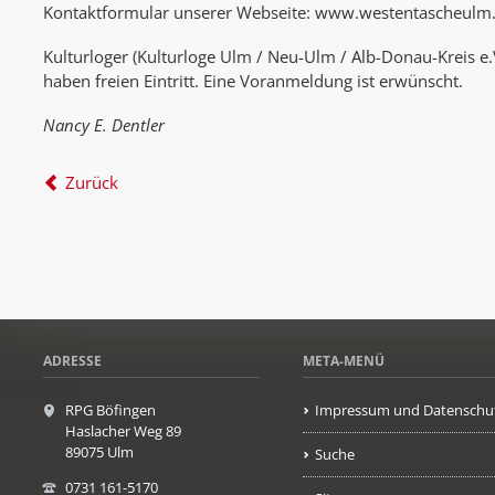
Kontaktformular unserer Webseite: www.westentascheulm
Kulturloger (Kulturloge Ulm / Neu-Ulm / Alb-Donau-Kreis e.V
haben freien Eintritt. Eine Voranmeldung ist erwünscht.
Nancy E. Dentler
Zurück
ADRESSE
META-MENÜ
RPG Böfingen
Impressum und Datenschu
Haslacher Weg 89
89075 Ulm
Suche
0731 161-5170