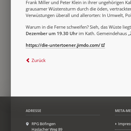
Frank Miller und Peter Klein in ihrer ungehörigen Ka
grausamer Wüstensturm durch die öden, vertrackten
Verwüstungen überall und allerorten: In Umwelt, Pol
Warum in die Ferne schweifen? Sieh, das Wüste liegt
Dezember um 19.30 Uhr
im Kath. Gemeindehaus „
https://die-untertoener.jimdo.com/
Zurück
ADRESSE
META-M
RPG Böfingen
Impres
Haslacher Weg 89