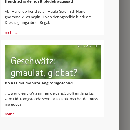
Hendr scho de nui Biblodek aguggad
Abr Hallo, do hend se an Haufa Geld in d´ Hand
gnomma. Alles naglnui, von der Agstellda hindr am
Dresa agfanga ibr d´ Regal.
mehr …
Do hat ma monatelang romgoschad
. . ., weil diea LKW´s immer de ganz Stroß entlang bis
zom Lidl romgstanda send. Ma ka nix macha, do muss
ma gugga.
mehr …