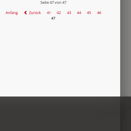
Seite 47 von 47
Anfang
Zurück
41
42
43
44
45
46
47