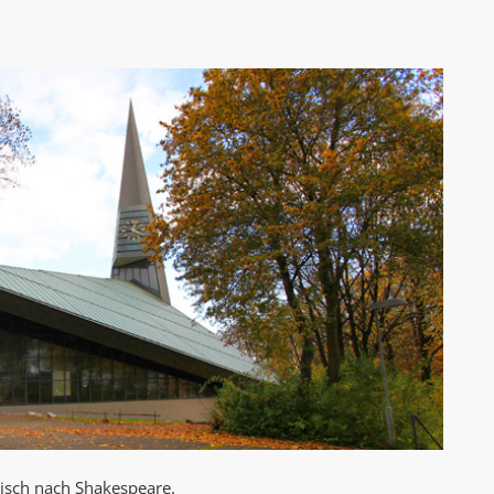
AK Internet
AK Unterwegs in Böfingen
misch nach Shakespeare.