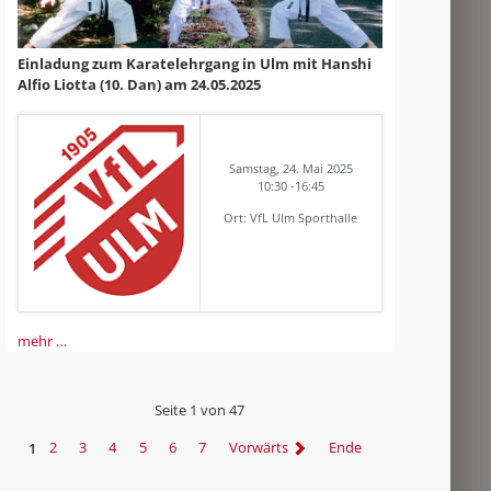
Einladung zum Karatelehrgang in Ulm mit Hanshi
Alfio Liotta (10. Dan) am 24.05.2025
Samstag, 24. Mai 2025
10:30 -16:45
Ort: VfL Ulm Sporthalle
mehr …
Seite 1 von 47
1
2
3
4
5
6
7
Vorwärts
Ende