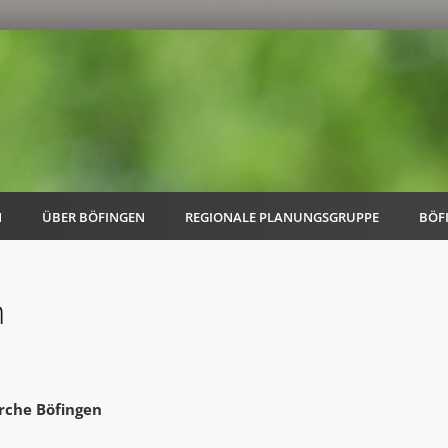
N
ÜBER BÖFINGEN
REGIONALE PLANUNGSGRUPPE
BÖF
m
AK Familie
AK Energie & Mobilität
rche Böfingen
AK Kultur