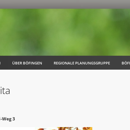
N
ÜBER BÖFINGEN
REGIONALE PLANUNGSGRUPPE
BÖF
ita
AK Familie
AK Energie & Mobilität
d-Weg 3
AK Kultur