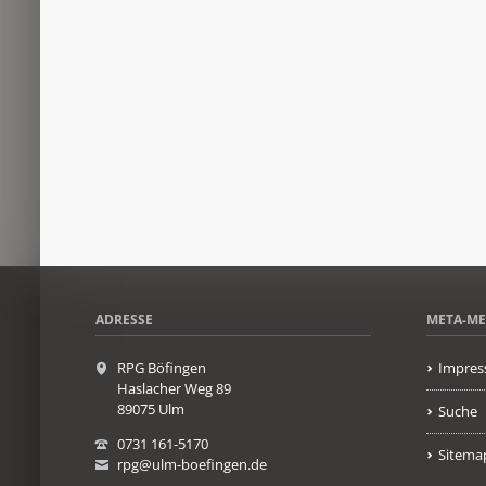
ADRESSE
META-M
RPG Böfingen
Impres
Haslacher Weg 89
89075 Ulm
Suche
0731 161-5170
Sitema
rpg@ulm-boefingen.de