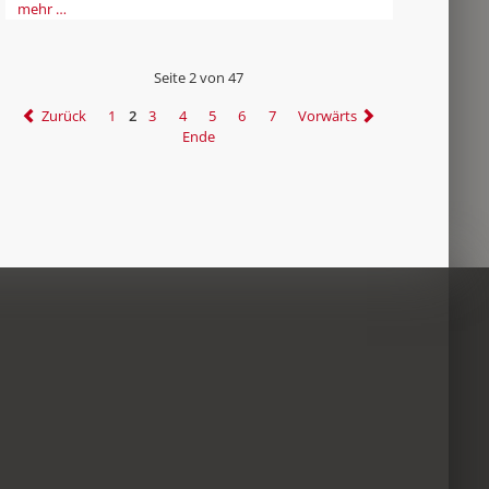
mehr …
Seite 2 von 47
Zurück
1
2
3
4
5
6
7
Vorwärts
Ende