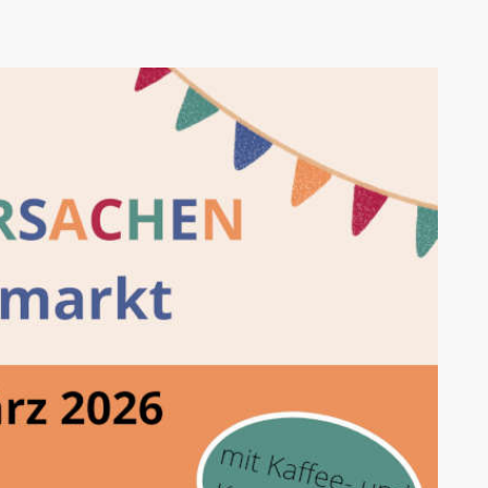
AK Internet
AK Unterwegs in Böfingen