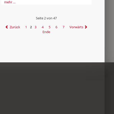
mehr …
Seite 2 von 47
Zurück
1
2
3
4
5
6
7
Vorwärts
Ende