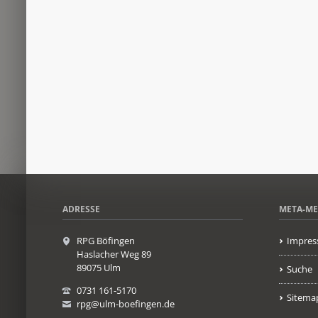
ADRESSE
META-M
RPG Böfingen
Impres
Haslacher Weg 89
89075 Ulm
Suche
0731 161-5170
Sitema
rpg@ulm-boefingen.de