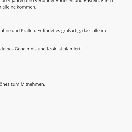
r ab 4 Jahren und verbindet Vorlesen und Basteln. Eltern
AK Internet
ch alleine kommen.
AK Unterwegs in Böfingen
Zähne und Krallen. Er findet es großartig, dass alle im
kleines Geheimnis und Krok ist blamiert!
chönes zum Mitnehmen.