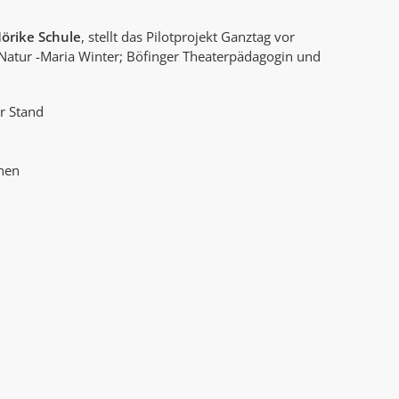
AK Internet
AK Unterwegs in Böfingen
örike Schule
, stellt das Pilotprojekt Ganztag vor
 Natur -Maria Winter; Böfinger Theaterpädagogin und
r Stand
onen