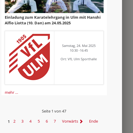
Einladung zum Karatelehrgang in Ulm mit Hanshi
Alfio Liotta (10. Dan) am 24.05.2025
Samstag, 24. Mai 2025
10:30 -16:45
Ort: VfL Ulm Sporthalle
mehr …
Seite 1 von 47
1
2
3
4
5
6
7
Vorwärts
Ende