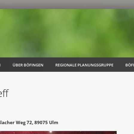
N
ÜBER BÖFINGEN
REGIONALE PLANUNGSGRUPPE
BÖF
ff
AK Familie
AK Energie & Mobilität
slacher Weg 72, 89075 Ulm
AK Kultur