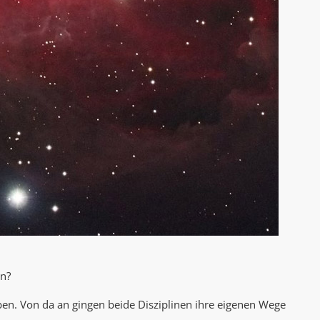
AK Internet
AK Unterwegs in Böfingen
en?
ben. Von da an gingen beide Disziplinen ihre eigenen Wege