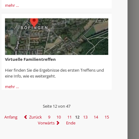
mehr …
Virtuelle Familientreffen
Hier finden Sie die Ergebnisse des ersten Treffens und
eine Info, wie es weitergeht.
mehr …
Seite 12 von 47
Anfang
Zurück
9
10
11
12
13
14
15
Vorwärts
Ende