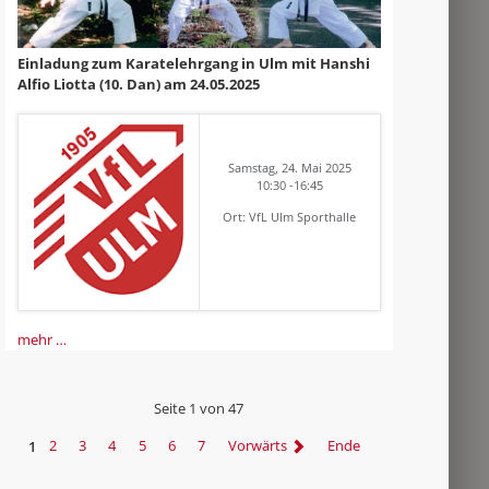
Einladung zum Karatelehrgang in Ulm mit Hanshi
Alfio Liotta (10. Dan) am 24.05.2025
Samstag, 24. Mai 2025
10:30 -16:45
Ort: VfL Ulm Sporthalle
mehr …
Seite 1 von 47
1
2
3
4
5
6
7
Vorwärts
Ende