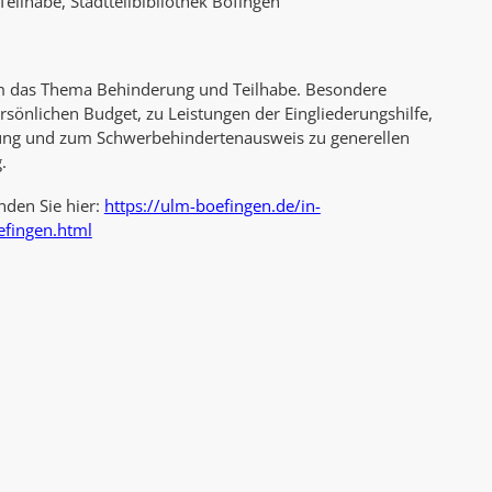
lhabe, Stadtteilbibliothek Böfingen
AK Internet
AK Unterwegs in Böfingen
um das Thema Behinderung und Teilhabe. Besondere
sönlichen Budget, zu Leistungen der Eingliederungshilfe,
rung und zum Schwerbehindertenausweis zu generellen
.
nden Sie hier:
https://ulm-boefingen.de/in-
efingen.html