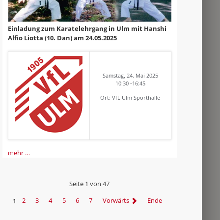
Einladung zum Karatelehrgang in Ulm mit Hanshi
Alfio Liotta (10. Dan) am 24.05.2025
Samstag, 24. Mai 2025
10:30 -16:45
Ort: VfL Ulm Sporthalle
mehr …
Seite 1 von 47
1
2
3
4
5
6
7
Vorwärts
Ende