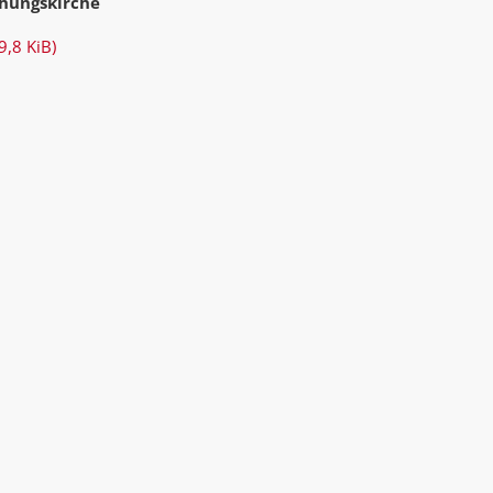
ehungskirche
AK Internet
AK Unterwegs in Böfingen
9,8 KiB)