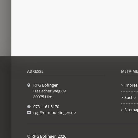
ADRESSE
META-M
RPG Böfingen
Impres
Haslacher Weg 89
89075 Ulm
Suche
0731 161-5170
Sitema
rpg@ulm-boefingen.de
© RPG Böfingen 2026