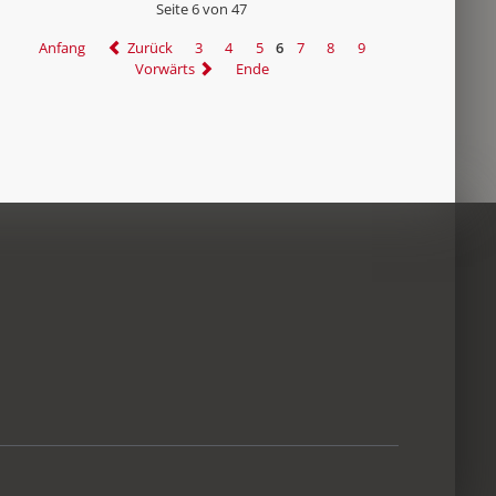
Seite 6 von 47
Anfang
Zurück
3
4
5
6
7
8
9
Vorwärts
Ende