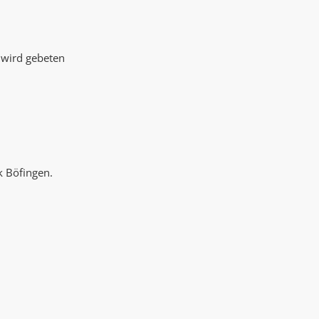
AK Internet
AK Unterwegs in Böfingen
 wird gebeten
k Böfingen.