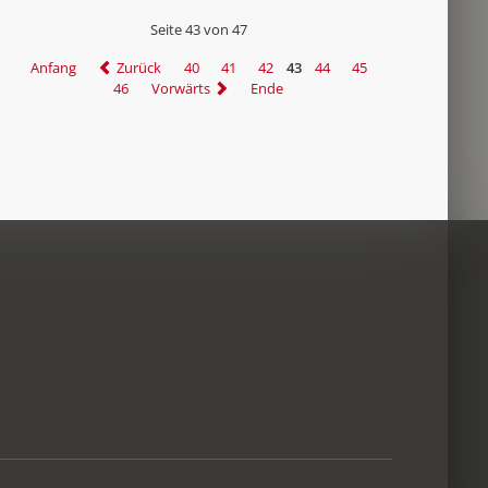
Seite 43 von 47
Anfang
Zurück
40
41
42
43
44
45
46
Vorwärts
Ende