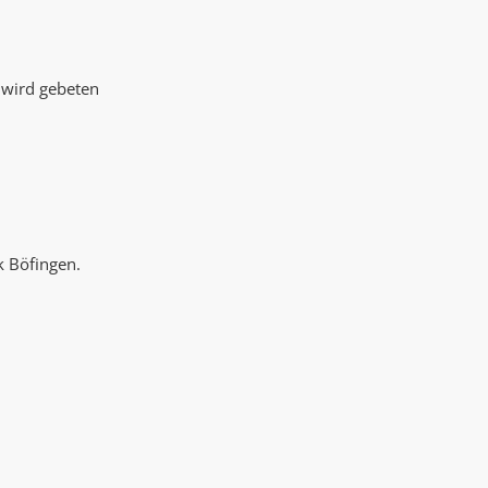
AK Internet
AK Unterwegs in Böfingen
 wird gebeten
k Böfingen.