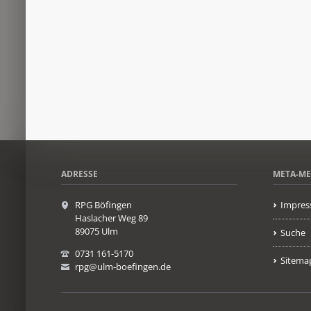
ADRESSE
META-M
RPG Böfingen
Impres
Haslacher Weg 89
89075 Ulm
Suche
0731 161-5170
Sitema
rpg@ulm-boefingen.de