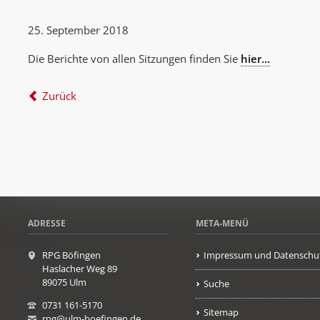
25. September 2018
Die Berichte von allen Sitzungen finden Sie
hier...
Zurück
ADRESSE
META-MENÜ
RPG Böfingen
Impressum und Datenschu
Haslacher Weg 89
89075 Ulm
Suche
0731 161-5170
Sitemap
rpg@ulm-boefingen.de