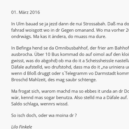
01. März 2016
In Ulm bauad se ja jezd dann de nui Strossabah. Daß ma do 
fahrad woisgott wo in dr Gegen omanand. Wo ma vorher 20
ondrwägs. Ma kas it ändera, do muass ma dure.
In Befinga hend se da Omnibusbahhof, der frier am Bahhof w
ausbrocha. Über 10 Bus kommad do auf oimol auf den kloina
gwisst, was do abgohd) ob ma do it a Scheissheissle naste
Däfale aufstelld, wo drufstohd, dass ma do it „na uriniera 
wenn d Bloß druggt oder s ́Telegramm vo Darmstadt kommd. 
Broschd Mahlzeit, des mag saubr schtenge.
Ma frogat sich, warom machd ma so ebbes it unda an dr Do
wär, kennd mas sogar benutza. Also stelld ma a Däfale auf.
Saldo schlaga, wennrs wissd.
So isch doch, oder wa moina dr ?
Lilo Finkele