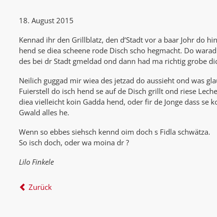
18. August 2015
Kennad ihr den Grillblatz, den d‘Stadt vor a baar Johr do h
hend se diea scheene rode Disch scho hegmacht. Do warad L
des bei dr Stadt gmeldad ond dann had ma richtig grobe di
Neilich guggad mir wiea des jetzad do aussieht ond was g
Fuierstell do isch hend se auf de Disch grillt ond riese Lech
diea vielleicht koin Gadda hend, oder fir de Jonge dass se
Gwald alles he.
Wenn so ebbes siehsch kennd oim doch s Fidla schwätza.
So isch doch, oder wa moina dr ?
Lilo Finkele
Zurück