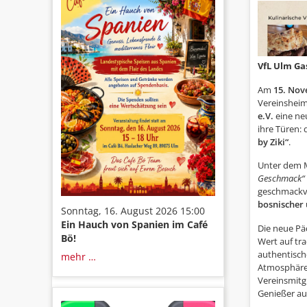
VfL Ulm Ga
Am
15. Nov
Vereinshei
e.V.
eine ne
ihre Türen: 
by Ziki“
.
Unter dem 
Geschmack“
geschmackv
bosnischer
Sonntag, 16. August 2026 15:00
Ein Hauch von Spanien im Café
Die neue Pä
Bö!
Wert auf tra
authentisc
mehr …
Atmosphäre 
Vereinsmitg
Genießer a