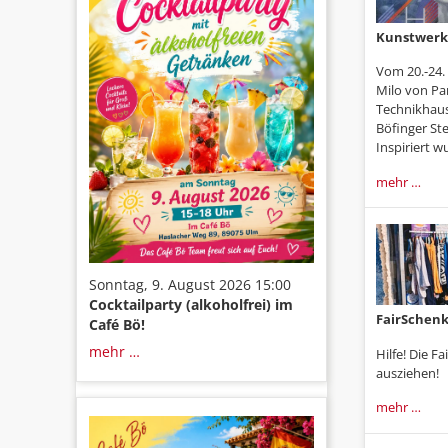
Kunstwerk
Vom 20.-24. 
Milo von Par
Technikhaus
Böfinger St
Inspiriert wu
mehr …
Sonntag, 9. August 2026 15:00
Cocktailparty (alkoholfrei) im
FairSchen
Café Bö!
mehr …
Hilfe! Die 
ausziehen!
mehr …