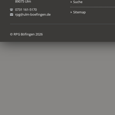
89075 Ulm
Suche
0731 161-5170
Sitemap
rpg@ulm-boefingen.de
© RPG Böfingen 2026