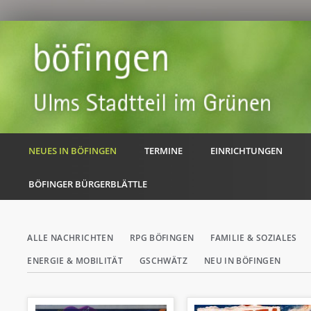
NEUES IN BÖFINGEN
TERMINE
EINRICHTUNGEN
BÖFINGER BÜRGERBLÄTTLE
Navigation
ALLE NACHRICHTEN
RPG BÖFINGEN
FAMILIE & SOZIALES
überspringen
ENERGIE & MOBILITÄT
GSCHWÄTZ
NEU IN BÖFINGEN