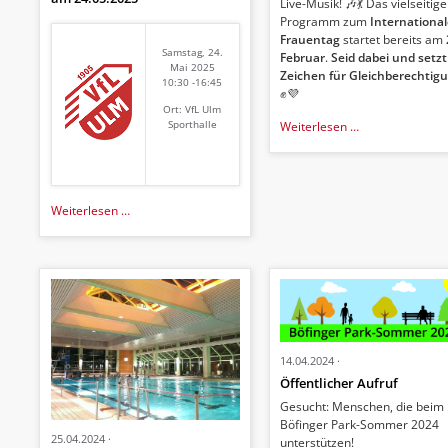
Live-Musik! 🎶💃 Das vielseitige
Programm zum
Internationa
Frauentag
startet bereits am
Samstag, 24.
Februar
.
Seid dabei und setzt
Mai 2025
Zeichen für Gleichberechtig
10:30 -16:45
✊💜
Ort: VfL Ulm
Internationaler
Sporthalle
Weiterlesen …
Frauentag
in
Ulm:
Vielfältiges
Einladung
Weiterlesen …
Programm
zum
und
Karatelehrgang
großes
in
Frauenfest
Ulm
mit
Hanshi
Alfio
Liotta
14.04.2024
(10.
Öffentlicher Aufruf
Dan)
Gesucht: Menschen, die beim
am
Böfinger Park-Sommer 2024
24.05.2025
25.04.2024
unterstützen!