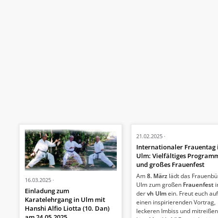
21.02.2025
Internationaler Frauentag 
Ulm: Vielfältiges Program
und großes Frauenfest
Am
8. März
lädt das Frauenbü
16.03.2025
Ulm zum großen
Frauenfest
i
Einladung zum
der
vh Ulm
ein. Freut euch au
Karatelehrgang in Ulm mit
einen inspirierenden Vortrag,
Hanshi Alfio Liotta (10. Dan)
leckeren Imbiss und mitreiße
am 24.05.2025