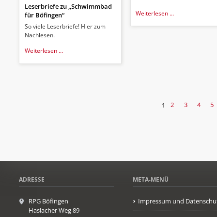
Leserbriefe zu „Schwimmbad
Öffentlicher
Weiterlesen …
für Böfingen“
Aufruf
So viele Leserbriefe! Hier zum
Nachlesen.
Leserbriefe
Weiterlesen …
zu
„Schwimmbad
für
Böfingen“
1
2
3
4
5
ADRESSE
META-MENÜ
RPG Böfingen
Impressum und Datenschu
Haslacher Weg 89