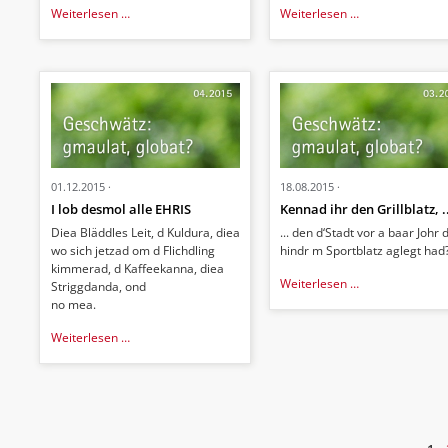
Schee
Putzade
Weiterlesen …
Weiterlesen …
01.12.2015
18.08.2015
I lob desmol alle EHRIS
Kennad ihr den Grillblatz, .
Diea Bläddles Leit, d Kuldura, diea
... den d‘Stadt vor a baar Johr 
wo sich jetzad om d Flichdling
hindr m Sportblatz aglegt had
kimmerad, d Kaffeekanna, diea
Kennad
Weiterlesen …
Striggdanda, ond
ihr
no mea.
den
I
Grillblatz,
Weiterlesen …
lob
...
desmol
alle
EHRIS