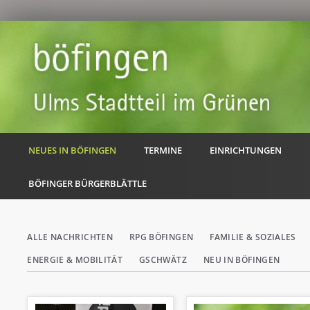
NEUES IN BÖFINGEN
TERMINE
EINRICHTUNGEN
BÖFINGER BÜRGERBLÄTTLE
Navigation
ALLE NACHRICHTEN
RPG BÖFINGEN
FAMILIE & SOZIALES
überspringen
ENERGIE & MOBILITÄT
GSCHWÄTZ
NEU IN BÖFINGEN