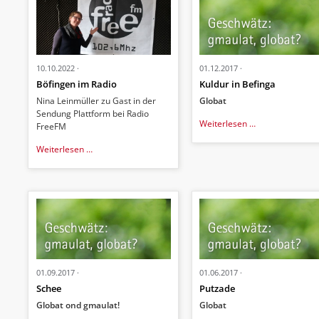
10.10.2022
01.12.2017
Böfingen im Radio
Kuldur in Befinga
Nina Leinmüller zu Gast in der
Globat
Sendung Plattform bei Radio
Kuldur
Weiterlesen …
FreeFM
in
Böfingen
Befinga
Weiterlesen …
im
Radio
01.09.2017
01.06.2017
Schee
Putzade
Globat ond gmaulat!
Globat