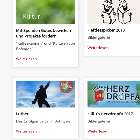
Heftlesspicker 2018
Mit Spenden Gutes bewirken
und Projekte fördern
Bildergalerie
"Kaffeekannen" und "Kulturen von
Heftlesspicker
Weiterlesen …
Böfingen" ...
2018
Mit
Weiterlesen …
Spenden
Gutes
bewirken
und
Projekte
fördern
Luther
Hillu's Herzdropfa 2017
Das Erfolgsmusical in Böfingen
Bildergalerie
Luther
Hillu's
Weiterlesen …
Weiterlesen …
Herzdropfa