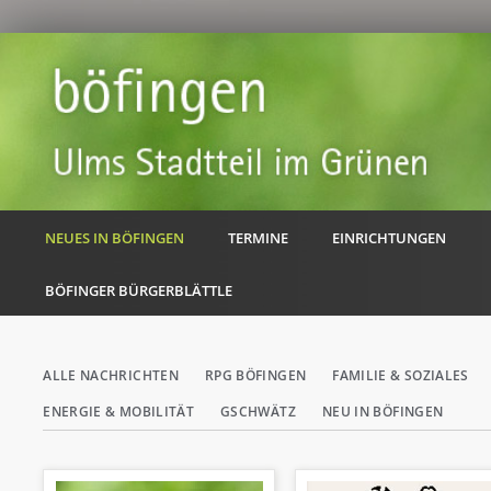
NEUES IN BÖFINGEN
TERMINE
EINRICHTUNGEN
BÖFINGER BÜRGERBLÄTTLE
Navigation
ALLE NACHRICHTEN
RPG BÖFINGEN
FAMILIE & SOZIALES
überspringen
ENERGIE & MOBILITÄT
GSCHWÄTZ
NEU IN BÖFINGEN