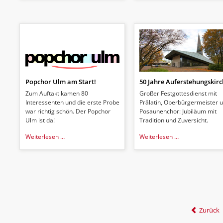
2017
Popchor Ulm am Start!
50 Jahre Auferstehungskir
Zum Auftakt kamen 80
Großer Festgottesdienst mit
Interessenten und die erste Probe
Prälatin, Oberbürgermeister 
war richtig schön. Der Popchor
Posaunenchor: Jubiläum mit
Ulm ist da!
Tradition und Zuversicht.
Popchor
50
Weiterlesen …
Weiterlesen …
Ulm
Jahre
am
Auferstehungsk
Start!
Zurück